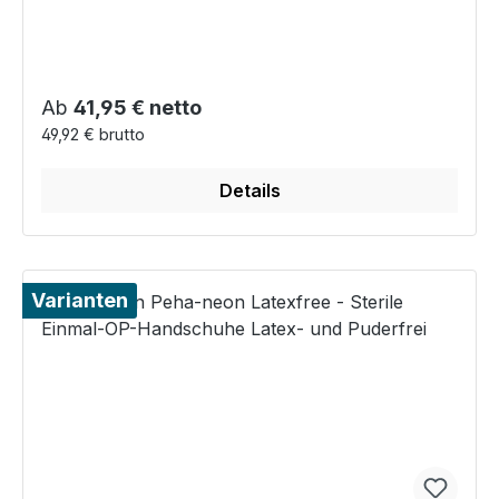
Regulärer Preis:
Ab
41,95 € netto
49,92 € brutto
Details
Varianten