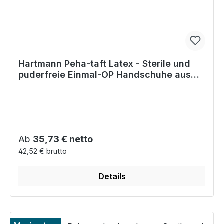
Hartmann Peha-taft Latex - Sterile und
puderfreie Einmal-OP Handschuhe aus
dünnem Latex
Regulärer Preis:
Ab
35,73 € netto
42,52 € brutto
Details