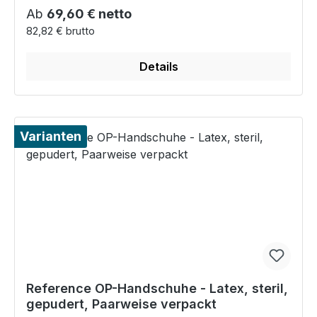
Regulärer Preis:
Ab
69,60 € netto
82,82 € brutto
Details
Varianten
Reference OP-Handschuhe - Latex, steril,
gepudert, Paarweise verpackt