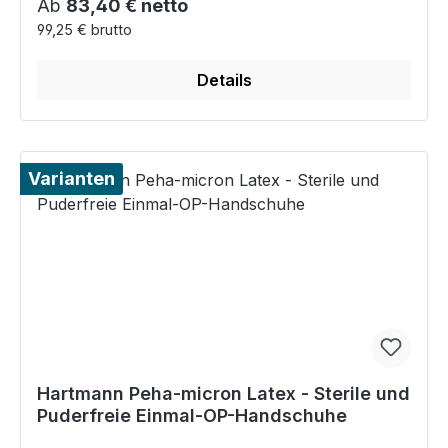
Regulärer Preis:
Ab
83,40 € netto
99,25 € brutto
Details
Varianten
Hartmann Peha-micron Latex - Sterile und
Puderfreie Einmal-OP-Handschuhe