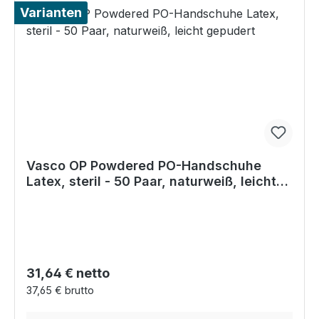
Varianten
Vasco OP Powdered PO-Handschuhe
Latex, steril - 50 Paar, naturweiß, leicht
gepudert
Regulärer Preis:
31,64 € netto
37,65 € brutto