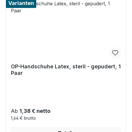
Varianten
OP-Handschuhe Latex, steril - gepudert, 1
Paar
Regulärer Preis:
Ab
1,38 € netto
1,64 € brutto