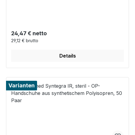
Regulärer Preis:
24,47 € netto
29,12 € brutto
Details
Varianten