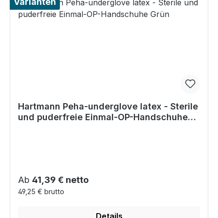
Varianten
Hartmann Peha-underglove latex - Sterile
und puderfreie Einmal-OP-Handschuhe
Grün
Regulärer Preis:
Ab
41,39 € netto
49,25 € brutto
Details