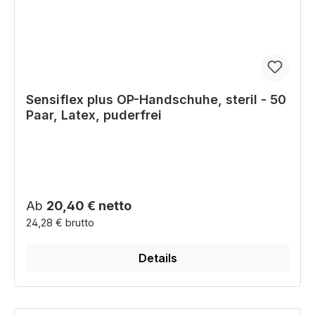
Sensiflex plus OP-Handschuhe, steril - 50
Paar, Latex, puderfrei
Regulärer Preis:
Ab
20,40 € netto
24,28 € brutto
Details