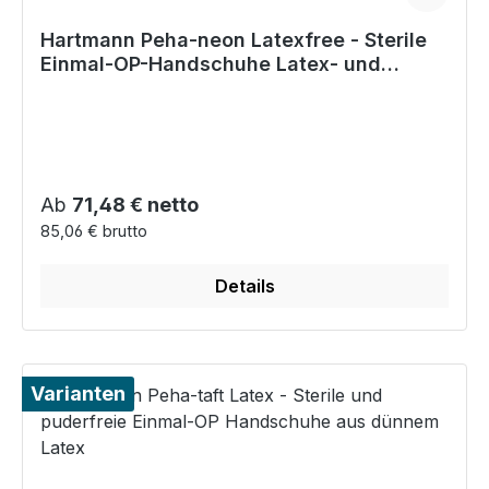
Hartmann Peha-neon Latexfree - Sterile
Einmal-OP-Handschuhe Latex- und
Puderfrei
Regulärer Preis:
Ab
71,48 € netto
85,06 € brutto
Details
Varianten