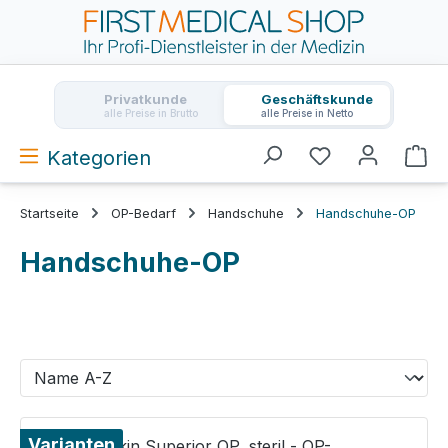
Zum Hauptinhalt springen
Privatkunde
Geschäftskunde
alle Preise in Brutto
alle Preise in Netto
Kategorien
Wa
Startseite
OP-Bedarf
Handschuhe
Handschuhe-OP
Handschuhe-OP
Varianten