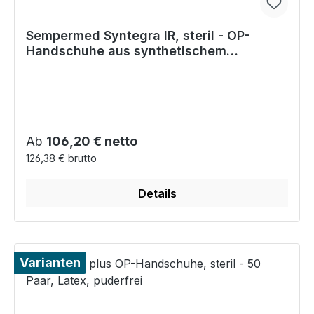
Sempermed Syntegra IR, steril - OP-
Handschuhe aus synthetischem
Polyisopren, 50 Paar
Regulärer Preis:
Ab
106,20 € netto
126,38 € brutto
Details
Varianten