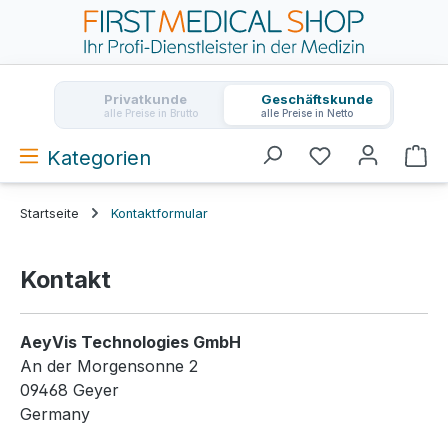
Zum Hauptinhalt springen
Privatkunde
Geschäftskunde
alle Preise in Brutto
alle Preise in Netto
Kategorien
Wa
Startseite
Kontaktformular
Kontakt
AeyVis Technologies GmbH
An der Morgensonne 2
09468 Geyer
Germany