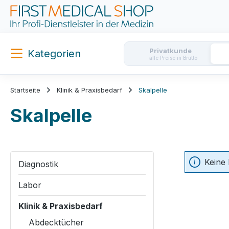
m Hauptinhalt springen
Zur Suche springen
Zur Hauptnavigation springen
Privatkunde
Kategorien
alle Preise in Brutto
Startseite
Klinik & Praxisbedarf
Skalpelle
Skalpelle
Keine
Diagnostik
Labor
Klinik & Praxisbedarf
Abdecktücher