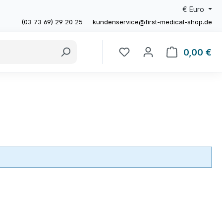
€
Euro
(03 73 69) 29 20 25
kundenservice@first-medical-shop.de
0,00 €
Wa