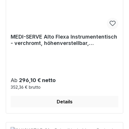
MEDI-SERVE Alto Flexa Instrumententisch
- verchromt, höhenverstellbar,
schwenkbar
Regulärer Preis:
Ab
296,10 € netto
352,36 € brutto
Details