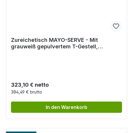
Zureichetisch MAYO-SERVE - Mit
grauweiß gepulvertem T-Gestell,
Tragkraft bis zu 6 kg
Regulärer Preis:
323,10 € netto
384,49 € brutto
In den Warenkorb