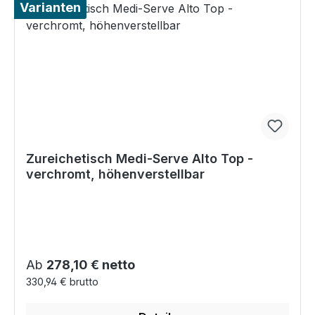
Varianten
Zureichetisch Medi-Serve Alto Top -
verchromt, höhenverstellbar
Regulärer Preis:
Ab
278,10 € netto
330,94 € brutto