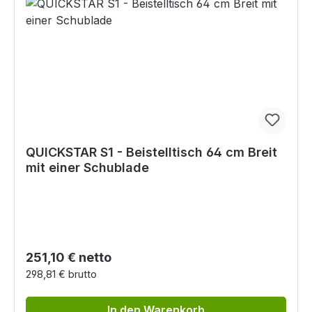
QUICKSTAR S1 - Beistelltisch 64 cm Breit
mit einer Schublade
Regulärer Preis:
251,10 € netto
298,81 € brutto
In den Warenkorb