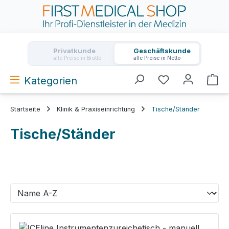
Zum Hauptinhalt springen
Privatkunde
Geschäftskunde
alle Preise in Brutto
alle Preise in Netto
Kategorien
Wa
Startseite
Klinik & Praxiseinrichtung
Tische/Ständer
Tische/Ständer