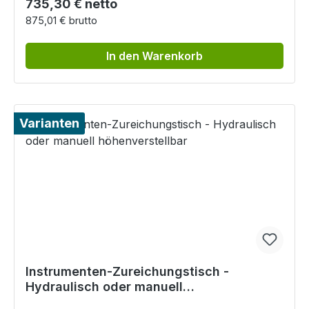
Regulärer Preis:
735,30 € netto
875,01 € brutto
In den Warenkorb
Varianten
Instrumenten-Zureichungstisch -
Hydraulisch oder manuell
höhenverstellbar