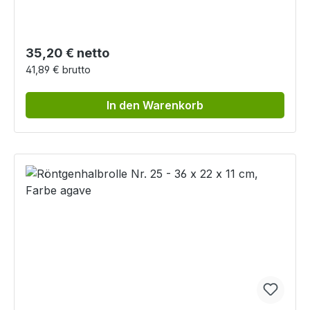
Regulärer Preis:
35,20 € netto
41,89 € brutto
In den Warenkorb