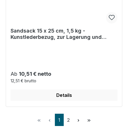
Sandsack 15 x 25 cm, 1,5 kg -
Kunstlederbezug, zur Lagerung und
seitlichen Abstützung
Regulärer Preis:
Ab
10,51 € netto
12,51 € brutto
Details
Seite
Seite
1
2