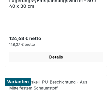
Lagerungs-/Entspannungswürfel - 60 x
40 x 30 cm
Regulärer Preis:
124,68 € netto
148,37 € brutto
Details
Varianten