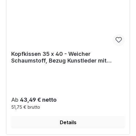
Kopfkissen 35 x 40 - Weicher
Schaumstoff, Bezug Kunstleder mit
Entlüftungsösen
Regulärer Preis:
Ab
43,49 € netto
51,75 € brutto
Details