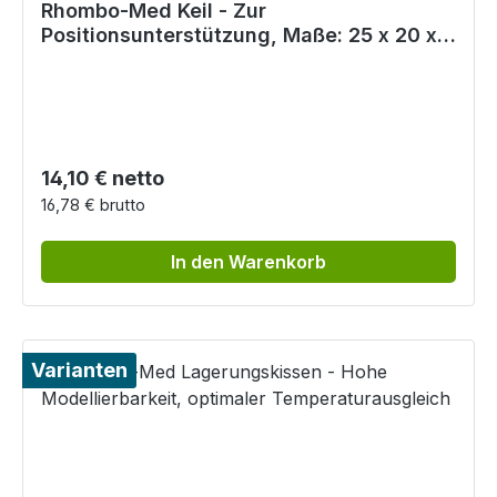
Rhombo-Med Keil - Zur
Positionsunterstützung, Maße: 25 x 20 x
10 cm (L x B x H)
Regulärer Preis:
14,10 € netto
16,78 € brutto
In den Warenkorb
Varianten