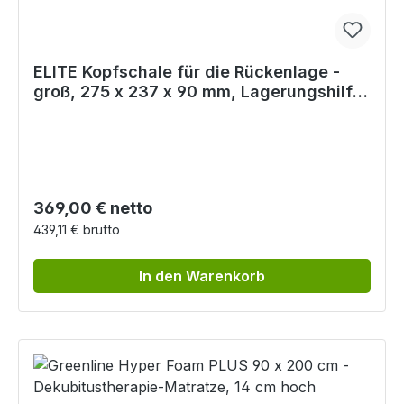
ELITE Kopfschale für die Rückenlage -
groß, 275 x 237 x 90 mm, Lagerungshilfe
für OP-Liege
Regulärer Preis:
369,00 € netto
439,11 € brutto
In den Warenkorb