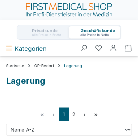
Zum Hauptinhalt springen
Privatkunde
Geschäftskunde
alle Preise in Brutto
alle Preise in Netto
Kategorien
Wa
Startseite
OP-Bedarf
Lagerung
Lagerung
Seite
Seite
1
2