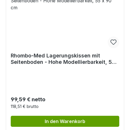
Rhombo-Med Lagerungskissen mit
Seitenboden - Hohe Modellierbarkeit, 55 x
90 cm
Regulärer Preis:
99,59 € netto
118,51 € brutto
In den Warenkorb