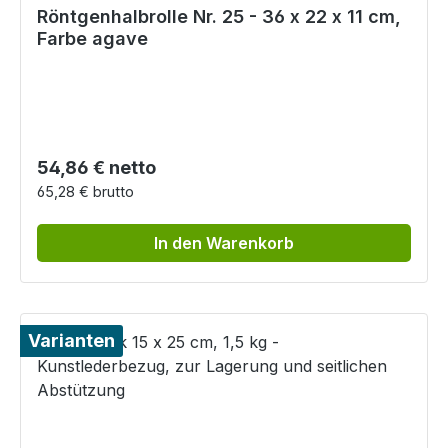
Röntgenhalbrolle Nr. 25 - 36 x 22 x 11 cm,
Farbe agave
Regulärer Preis:
54,86 € netto
65,28 € brutto
In den Warenkorb
Varianten