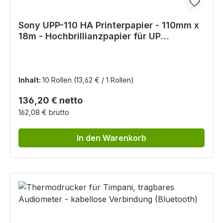
Sony UPP-110 HA Printerpapier - 110mm x
18m - Hochbrillianzpapier für UP
850/860/890/895
Inhalt:
10 Rollen
(13,62 € / 1 Rollen)
Regulärer Preis:
136,20 € netto
162,08 € brutto
In den Warenkorb