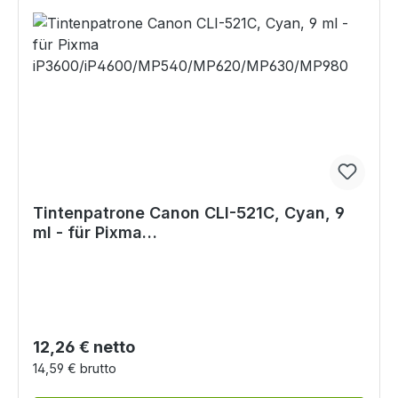
Tintenpatrone Canon CLI-521C, Cyan, 9
ml - für Pixma
iP3600/iP4600/MP540/MP620/MP630/MP
980
Regulärer Preis:
12,26 € netto
14,59 € brutto