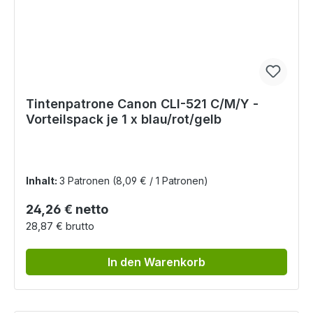
Tintenpatrone Canon CLI-521 C/M/Y -
Vorteilspack je 1 x blau/rot/gelb
Inhalt:
3 Patronen
(8,09 € / 1 Patronen)
Regulärer Preis:
24,26 € netto
28,87 € brutto
In den Warenkorb