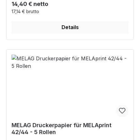
Regulärer Preis:
14,40 € netto
17,14 € brutto
Details
MELAG Druckerpapier für MELAprint
42/44 - 5 Rollen