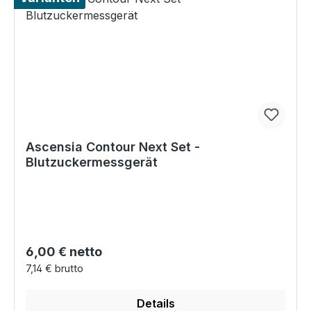
Ascensia Contour Next Set -
Blutzuckermessgerät
Regulärer Preis:
6,00 € netto
7,14 € brutto
Details