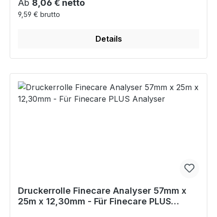
Regulärer Preis:
Ab
8,06 € netto
9,59 € brutto
Details
Druckerrolle Finecare Analyser 57mm x
25m x 12,30mm - Für Finecare PLUS
Analyser