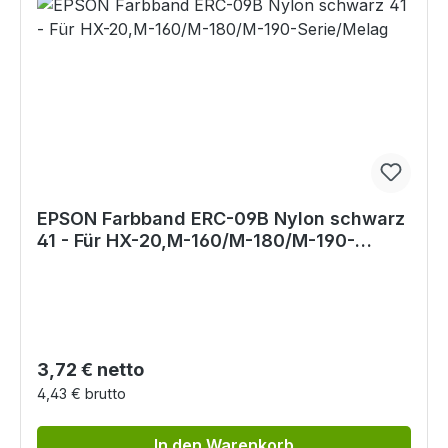
EPSON Farbband ERC-09B Nylon schwarz
41 - Für HX-20,M-160/M-180/M-190-
Serie/Melag
Regulärer Preis:
3,72 € netto
4,43 € brutto
In den Warenkorb