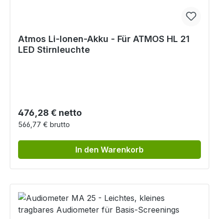
Atmos Li-Ionen-Akku - Für ATMOS HL 21
LED Stirnleuchte
Regulärer Preis:
476,28 € netto
566,77 € brutto
In den Warenkorb