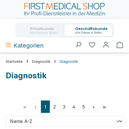
Zum Hauptinhalt springen
Privatkunde
Geschäftskunde
alle Preise in Brutto
alle Preise in Netto
Kategorien
Wa
Startseite
Diagnostik
Diagnostik
Diagnostik
Seite
Seite
Seite
Seite
Seite
1
2
3
4
5