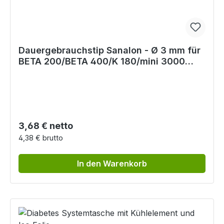
Dauergebrauchstip Sanalon - Ø 3 mm für
BETA 200/BETA 400/K 180/mini 3000
F.O/mini 3000
Regulärer Preis:
3,68 € netto
4,38 € brutto
In den Warenkorb