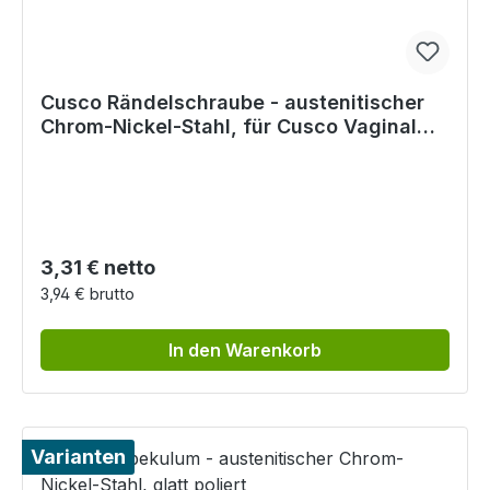
Cusco Rändelschraube - austenitischer
Chrom-Nickel-Stahl, für Cusco Vaginal
Spekulum
Regulärer Preis:
3,31 € netto
3,94 € brutto
In den Warenkorb
Varianten