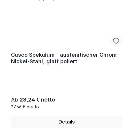
Cusco Spekulum - austenitischer Chrom-
Nickel-Stahl, glatt poliert
Regulärer Preis:
Ab
23,24 € netto
27,66 € brutto
Details