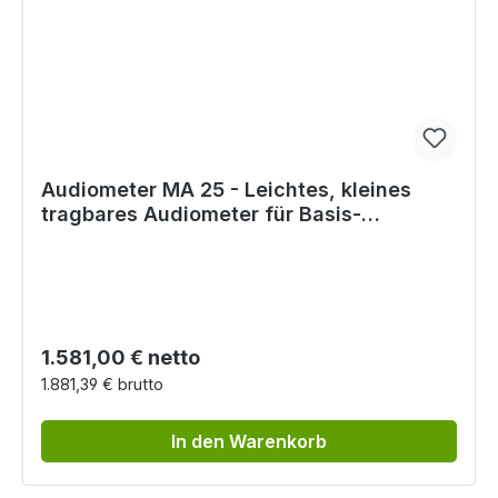
Audiometer MA 25 - Leichtes, kleines
tragbares Audiometer für Basis-
Screenings
Regulärer Preis:
1.581,00 € netto
1.881,39 € brutto
In den Warenkorb