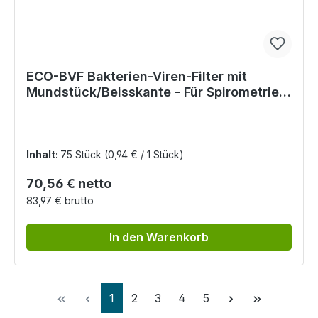
ECO-BVF Bakterien-Viren-Filter mit
Mundstück/Beisskante - Für Spirometrie-
Untersuchungen
Inhalt:
75 Stück
(0,94 € / 1 Stück)
Regulärer Preis:
70,56 € netto
83,97 € brutto
In den Warenkorb
Seite
Seite
Seite
Seite
Seite
1
2
3
4
5