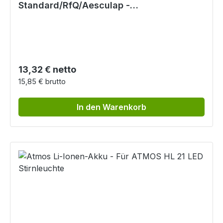
Standard/RfQ/Aesculap -
Instrumentenseitig, für Kaltlichtkabel
Regulärer Preis:
13,32 € netto
15,85 € brutto
In den Warenkorb