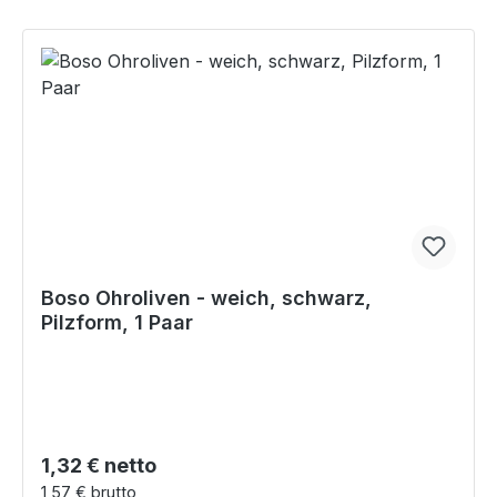
Boso Ohroliven - weich, schwarz,
Pilzform, 1 Paar
Regulärer Preis:
1,32 € netto
1,57 € brutto