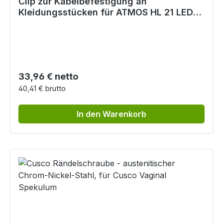
Clip zur Kabelbefestigung an
Kleidungsstücken für ATMOS HL 21 LED
Stirnleuchte
Regulärer Preis:
33,96 € netto
40,41 € brutto
In den Warenkorb