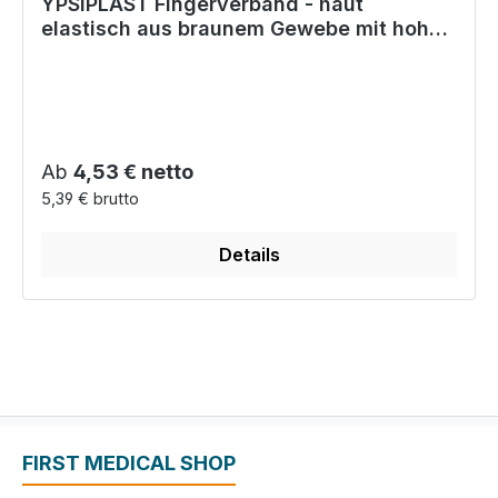
YPSIPLAST Fingerverband - haut
elastisch aus braunem Gewebe mit hoher
Klebekraft
Regulärer Preis:
Ab
4,53 € netto
5,39 € brutto
Details
FIRST MEDICAL SHOP