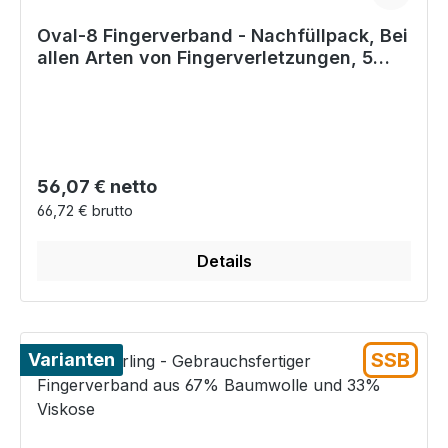
Oval-8 Fingerverband - Nachfüllpack, Bei
allen Arten von Fingerverletzungen, 5
Stück
Regulärer Preis:
56,07 € netto
66,72 € brutto
Details
SSB
Varianten