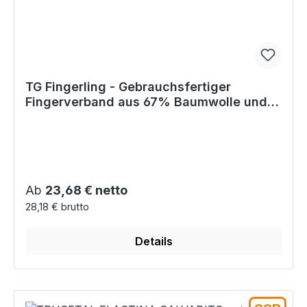
TG Fingerling - Gebrauchsfertiger
Fingerverband aus 67% Baumwolle und
33% Viskose
Regulärer Preis:
Ab
23,68 € netto
28,18 € brutto
Details