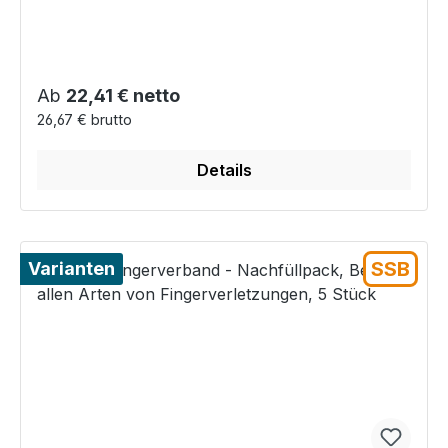
Regulärer Preis:
Ab
22,41 € netto
26,67 € brutto
Details
SSB
Varianten