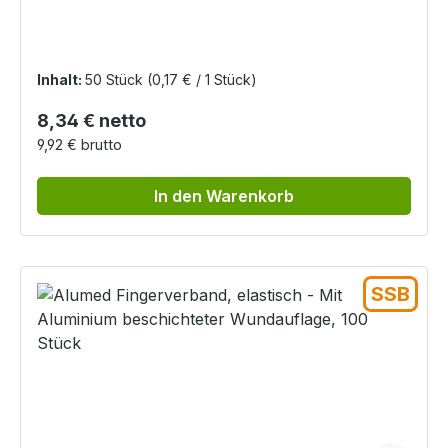
Wundauflage, 50 Stück
Inhalt:
50 Stück
(0,17 € / 1 Stück)
Regulärer Preis:
8,34 € netto
9,92 € brutto
In den Warenkorb
SSB