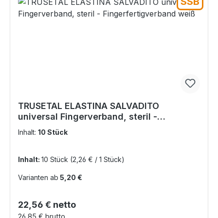
SSB
TRUSETAL ELASTINA SALVADITO
universal Fingerverband, steril -
Fingerfertigverband weiß
Inhalt:
10 Stück
Inhalt:
10 Stück
(2,26 € / 1 Stück)
Varianten ab
5,20 €
Regulärer Preis:
22,56 € netto
26,85 € brutto