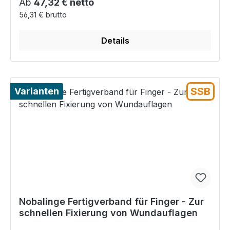
Regulärer Preis:
Ab
47,32 € netto
56,31 € brutto
Details
SSB
Varianten
Nobalinge Fertigverband für Finger - Zur
schnellen Fixierung von Wundauflagen