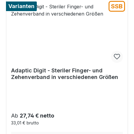
SSB
Varianten
Adaptic Digit - Steriler Finger- und
Zehenverband in verschiedenen Größen
Regulärer Preis:
Ab
27,74 € netto
33,01 € brutto