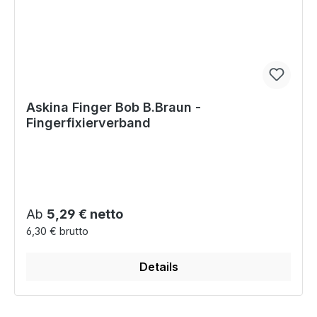
Askina Finger Bob B.Braun -
Fingerfixierverband
Regulärer Preis:
Ab
5,29 € netto
6,30 € brutto
Details