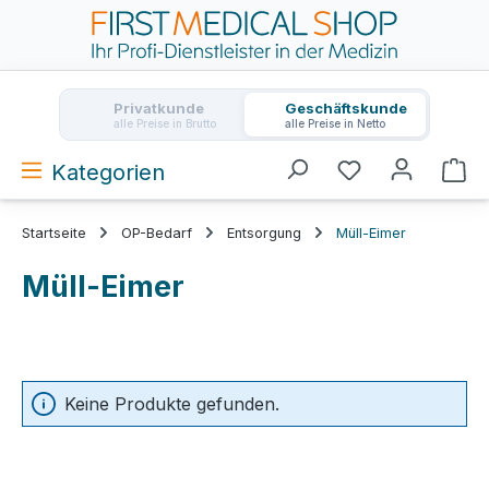
Zum Hauptinhalt springen
Privatkunde
Geschäftskunde
alle Preise in Brutto
alle Preise in Netto
Kategorien
Wa
Startseite
OP-Bedarf
Entsorgung
Müll-Eimer
Müll-Eimer
Keine Produkte gefunden.