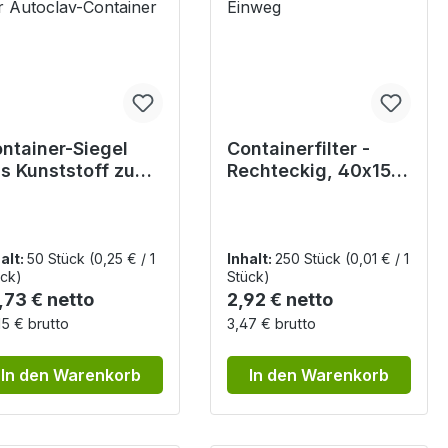
ntainer-Siegel
Containerfilter -
s Kunststoff zum
Rechteckig, 40x155
cheren
mm, Ohne Indikator,
rschließen der
Einweg
toclav-Container
alt:
50 Stück
(0,25 € / 1
Inhalt:
250 Stück
(0,01 € / 1
ck)
Stück)
gulärer Preis:
Regulärer Preis:
,73 € netto
2,92 € netto
15 € brutto
3,47 € brutto
In den Warenkorb
In den Warenkorb