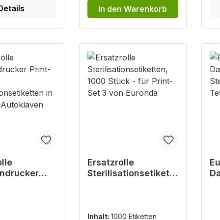
Details
In den Warenkorb
lle
Ersatzrolle
Eu
endrucker
Sterilisationsetikett
Da
t 2 -
en, 1000 Stück - für
Eu
ationsetikett
Print-Set 3 von
St
uronda-
Euronda
S,
aven
Te
Inhalt:
1000 Etiketten