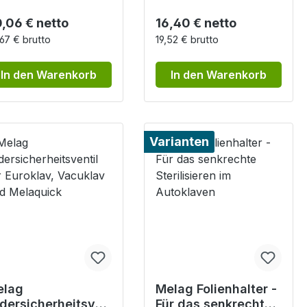
gulärer Preis:
Regulärer Preis:
,06 € netto
16,40 € netto
67 € brutto
19,52 € brutto
In den Warenkorb
In den Warenkorb
Varianten
elag
Melag Folienhalter -
dersicherheitsven
Für das senkrechte