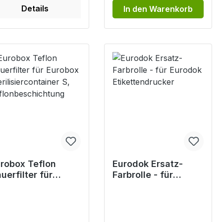
Details
In den Warenkorb
robox Teflon
Eurodok Ersatz-
uerfilter für
Farbrolle - für
robox
Eurodok
erilisiercontainer
Etikettendrucker
flonbeschichtung