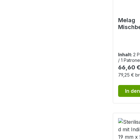
Melag
Mischbe
Ersatzp
MELAd
Inhalt:
2 
/ 1 Patron
Reguläre
66,60 €
79,25 € br
In de