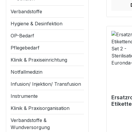
Verbandstoffe
Hygiene & Desinfektion
OP-Bedarf
Pflegebedarf
Klinik & Praxiseinrichtung
Notfallmedizin
Infusion/ Injektion/ Transfusion
Instrumente
Ersatzro
Etikett
Klinik & Praxisorganisation
Print-Se
Sterilis
Verbandstoffe &
en in E
Wundversorgung
Autokl