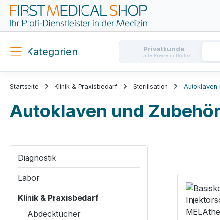
m Hauptinhalt springen
Zur Suche springen
Zur Hauptnavigation springen
Privatkunde
Kategorien
alle Preise in Brutto
Startseite
Klinik & Praxisbedarf
Sterilisation
Autoklaven
Autoklaven und Zubehö
Diagnostik
Labor
Klinik & Praxisbedarf
Abdecktücher