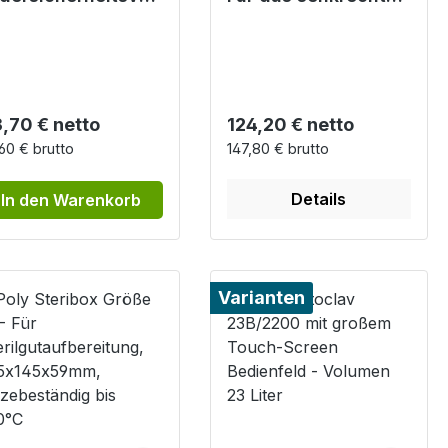
l für Euroklav,
Sterilisieren im
cuklav und
Autoklaven
laquick
gulärer Preis:
Regulärer Preis:
,70 € netto
124,20 € netto
60 € brutto
147,80 € brutto
Details
In den Warenkorb
Varianten