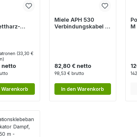
Miele APH 530
Po
ttharz-
Verbindungskabel -
M 
atronen für
15 Meter für Miele
St
em 40
Protokolldrucker
g,
PRT 110
Hi
15
Patronen
(33,30 €
en)
r Preis:
Regulärer Preis:
Re
 netto
82,80 € netto
12
utto
98,53 € brutto
142
n Warenkorb
In den Warenkorb