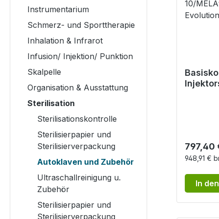
Instrumentarium
Schmerz- und Sporttherapie
Inhalation & Infrarot
Infusion/ Injektion/ Punktion
Skalpelle
Basisko
Injekto
Organisation & Ausstattung
MELAth
Sterilisation
10/MEL
Evoluti
Sterilisationskontrolle
Sterilisierpapier und
Reguläre
Sterilisierverpackung
797,40 
948,91 € b
Autoklaven und Zubehör
Ultraschallreinigung u.
In de
Zubehör
Sterilisierpapier und
Sterilisierverpackung