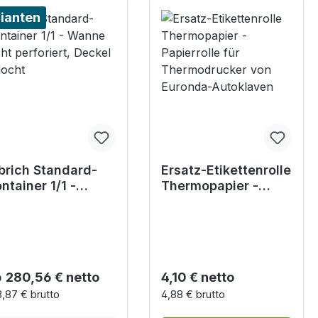
ianten
brich Standard-
Ersatz-Etikettenrolle
ntainer 1/1 -
Thermopapier -
nne nicht
Papierrolle für
rforiert, Deckel
Thermodrucker von
locht
Euronda-Autoklaven
gulärer Preis:
Regulärer Preis:
b
280,56 € netto
4,10 € netto
,87 € brutto
4,88 € brutto