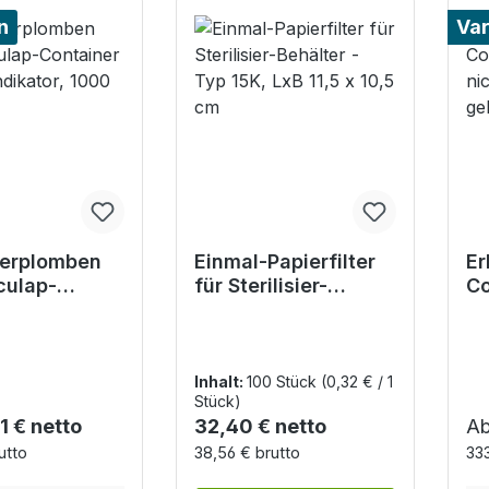
n
Var
nerplomben
Einmal-Papierfilter
Er
culap-
für Sterilisier-
Co
er - Ohne
Behälter - Typ 15K,
Wa
or, 1000
LxB 11,5 x 10,5 cm
pe
ge
Inhalt:
100 Stück
(0,32 € / 1
Stück)
r Preis:
Regulärer Preis:
Re
1 € netto
32,40 € netto
A
utto
38,56 € brutto
333