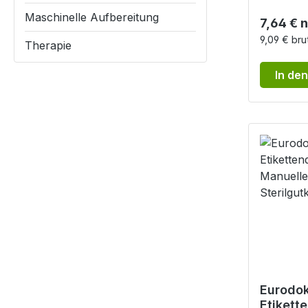
Maschinelle Aufbereitung
Reguläre
7,64 € 
9,09 € bru
Therapie
In de
Eurodo
Etikett