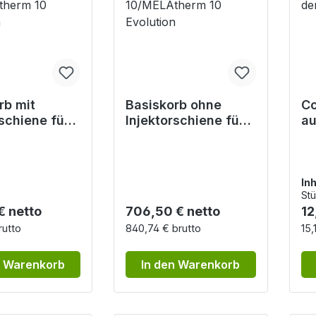
rb mit
Basiskorb ohne
Co
rschiene für
Injektorschiene für
au
erm
MELAtherm
si
Atherm 10
10/MELAtherm 10
Ve
on
Evolution
Au
Inh
Stü
r Preis:
Regulärer Preis:
Re
€ netto
706,50 € netto
12
rutto
840,74 € brutto
15,
n Warenkorb
In den Warenkorb