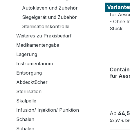
Variante
Autoklaven und Zubehör
Siegelgerät und Zubehör
Sterilisationskontrolle
Weiteres zu Praxisbedarf
Medikamentengabe
Lagerung
Instrumentarium
Contai
Entsorgung
für Aes
Abdecktücher
Contain
Indikat
Sterilisation
Stück
Skalpelle
Infusion/ Injektion/ Punktion
Reguläre
Ab
44,5
Schalen
52,97 € br
Schalen