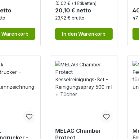
(0,02 € / 1 Etiketten)
r Preis:
Regulärer Preis:
Re
netto
20,10 € netto
40
tto
23,92 € brutto
47,
n Warenkorb
In den Warenkorb
k
MELAG Chamber
M
endrucker -
Protect
Fe