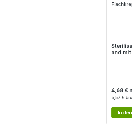
Sterilis
and mit
Dampf, 
m - Fla
Klebeb
Reguläre
4,68 € 
5,57 € bru
In de