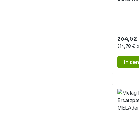
Manuel
Sterilg
ung
Reguläre
264,52 
314,78 € b
In de