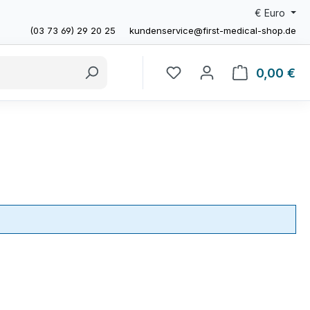
€
Euro
(03 73 69) 29 20 25
kundenservice@first-medical-shop.de
0,00 €
Wa