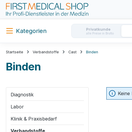
m Hauptinhalt springen
Zur Suche springen
Zur Hauptnavigation springen
Privatkunde
Kategorien
alle Preise in Brutto
Startseite
Verbandstoffe
Cast
Binden
Binden
Keine
Diagnostik
Labor
Klinik & Praxisbedarf
Verbandstoffe