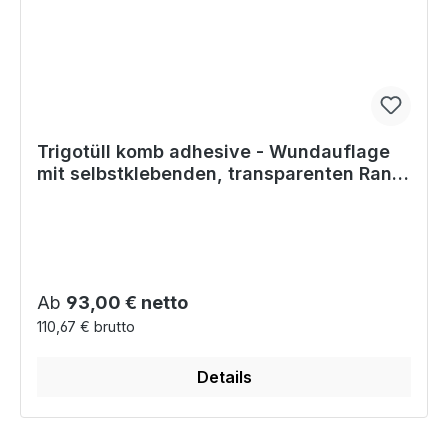
Trigotüll komb adhesive - Wundauflage
mit selbstklebenden, transparenten Rand
von 2,5 cm
Regulärer Preis:
Ab
93,00 € netto
110,67 € brutto
Details