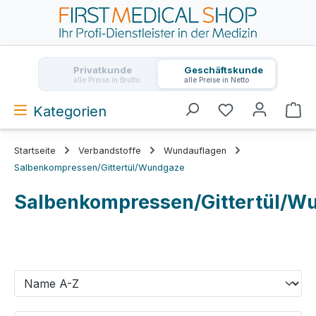
Zum Hauptinhalt springen
Privatkunde
Geschäftskunde
alle Preise in Brutto
alle Preise in Netto
Kategorien
Wa
Startseite
Verbandstoffe
Wundauflagen
Salbenkompressen/Gittertül/Wundgaze
Salbenkompressen/Gittertül/W