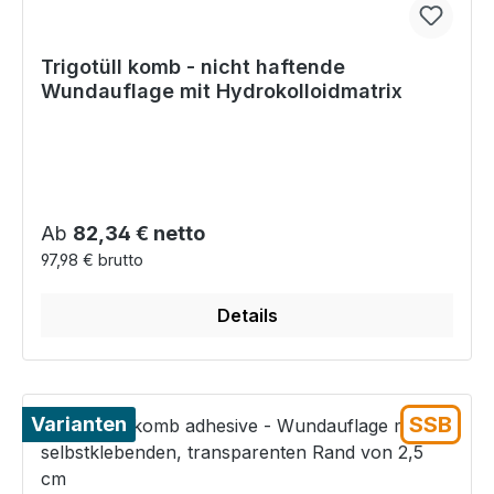
Trigotüll komb - nicht haftende
Wundauflage mit Hydrokolloidmatrix
Regulärer Preis:
Ab
82,34 € netto
97,98 € brutto
Details
SSB
Varianten