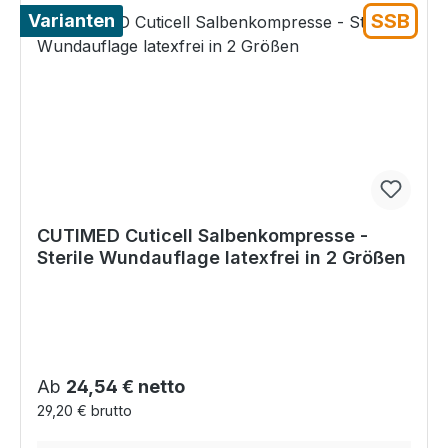
SSB
Varianten
CUTIMED Cuticell Salbenkompresse -
Sterile Wundauflage latexfrei in 2 Größen
Regulärer Preis:
Ab
24,54 € netto
29,20 € brutto