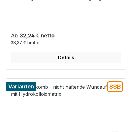
Regulärer Preis:
Ab
32,24 € netto
38,37 € brutto
Details
SSB
Varianten