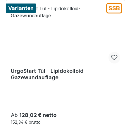
SSB
Varianten
UrgoStart Tül - Lipidokolloid-
Gazewundauflage
Regulärer Preis:
Ab
128,02 € netto
152,34 € brutto