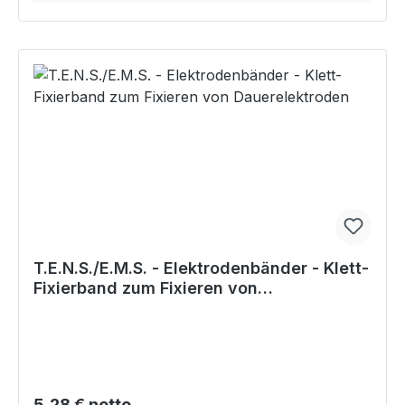
T.E.N.S./E.M.S. - Elektrodenbänder - Klett-
Fixierband zum Fixieren von
Dauerelektroden
Regulärer Preis:
5,28 € netto