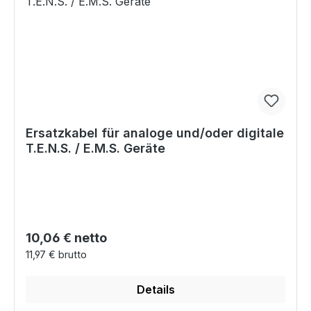
Ersatzkabel für analoge und/oder digitale
T.E.N.S. / E.M.S. Geräte
Regulärer Preis:
10,06 € netto
11,97 € brutto
Details