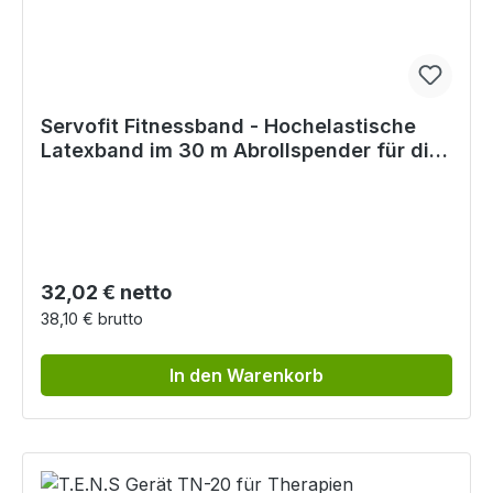
Servofit Fitnessband - Hochelastische
Latexband im 30 m Abrollspender für die
Praxis
Regulärer Preis:
32,02 € netto
38,10 € brutto
In den Warenkorb