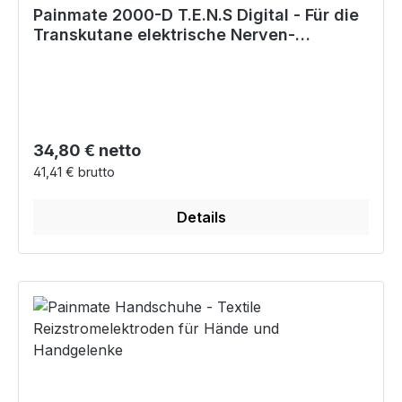
Painmate 2000-D T.E.N.S Digital - Für die
Transkutane elektrische Nerven-
Stimulation
Regulärer Preis:
34,80 € netto
41,41 € brutto
Details