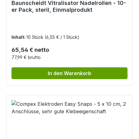
Baunscheidt Vitralisator Nadelrollen - 10-
er Pack, steril, Einmalprodukt
Inhalt:
10 Stück
(6,55 € / 1 Stück)
Regulärer Preis:
65,54 € netto
77,99 € brutto
In den Warenkorb