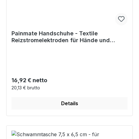
Painmate Handschuhe - Textile
Reizstromelektroden für Hände und
Handgelenke
Regulärer Preis:
16,92 € netto
20,13 € brutto
Details