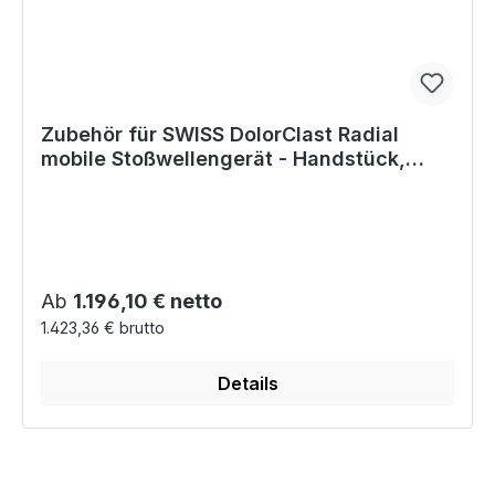
Zubehör für SWISS DolorClast Radial
mobile Stoßwellengerät - Handstück,
Gerätewagen, usw.
Regulärer Preis:
Ab
1.196,10 € netto
1.423,36 € brutto
Details