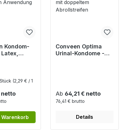
n Kondom-
Conveen Optima
 Latex,
Urinal-Kondome -
g - mit
aus Silikon,
reifen zur
selbstklebend mit
en
doppeltem
dung
Abrollstreifen
 Stück
(2,29 € / 1
r Preis:
Regulärer Preis:
 netto
Ab
64,21 € netto
utto
76,41 € brutto
Details
n Warenkorb