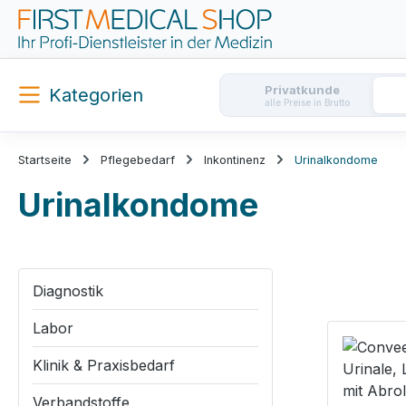
m Hauptinhalt springen
Zur Suche springen
Zur Hauptnavigation springen
Privatkunde
Kategorien
alle Preise in Brutto
Startseite
Pflegebedarf
Inkontinenz
Urinalkondome
Urinalkondome
Diagnostik
Labor
Klinik & Praxisbedarf
Verbandstoffe