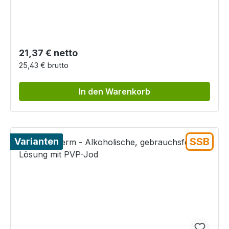
Regulärer Preis:
21,37 € netto
25,43 € brutto
In den Warenkorb
SSB
Varianten