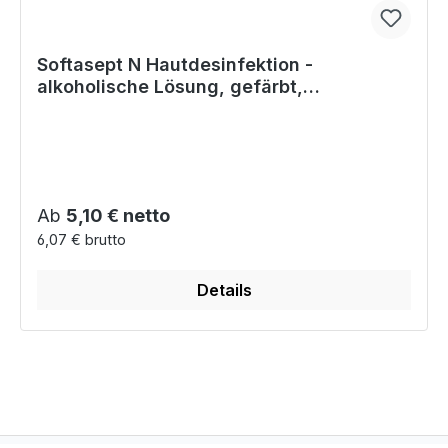
Softasept N Hautdesinfektion -
alkoholische Lösung, gefärbt,
hautfreundlich
Regulärer Preis:
Ab
5,10 € netto
6,07 € brutto
Details