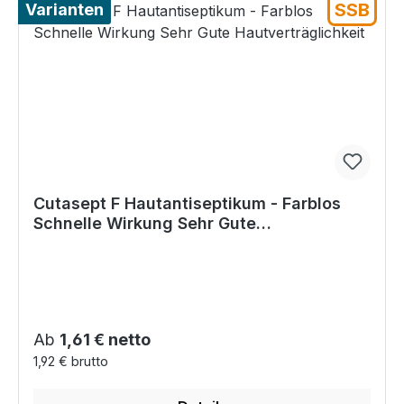
SSB
Varianten
Cutasept F Hautantiseptikum - Farblos
Schnelle Wirkung Sehr Gute
Hautverträglichkeit
Regulärer Preis:
Ab
1,61 € netto
1,92 € brutto