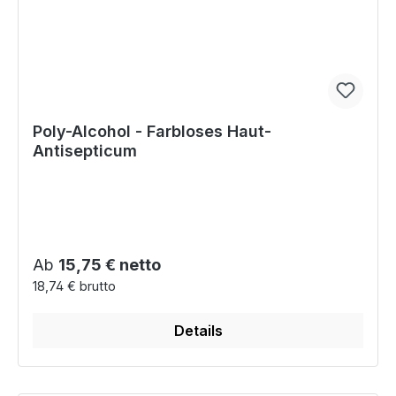
Poly-Alcohol - Farbloses Haut-
Antisepticum
Regulärer Preis:
Ab
15,75 € netto
18,74 € brutto
Details