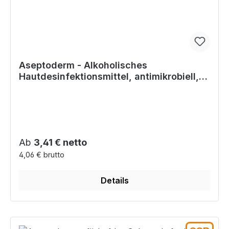
Aseptoderm - Alkoholisches
Hautdesinfektionsmittel, antimikrobiell,
präoperativ anwendbar
Regulärer Preis:
Ab
3,41 € netto
4,06 € brutto
Details