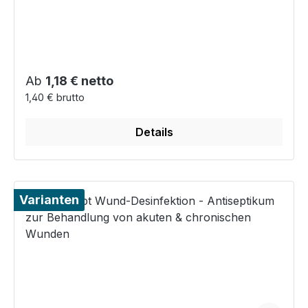
Regulärer Preis:
Ab
1,18 € netto
1,40 € brutto
Details
Varianten