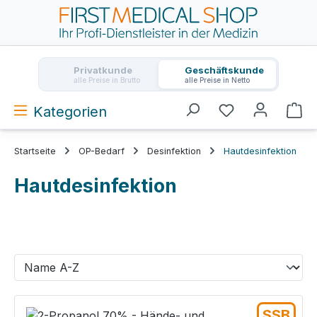
Zum Hauptinhalt springen
Privatkunde
Geschäftskunde
alle Preise in Brutto
alle Preise in Netto
Kategorien
Wa
Startseite
OP-Bedarf
Desinfektion
Hautdesinfektion
Hautdesinfektion
SSB