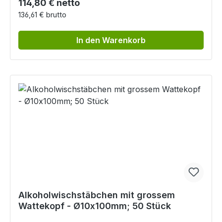
Regulärer Preis:
114,80 € netto
136,61 € brutto
In den Warenkorb
Alkoholwischstäbchen mit grossem
Wattekopf - Ø10x100mm; 50 Stück