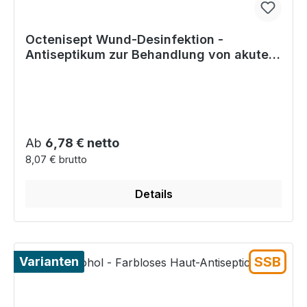
Octenisept Wund-Desinfektion -
Antiseptikum zur Behandlung von akuten
& chronischen Wunden
Regulärer Preis:
Ab
6,78 € netto
8,07 € brutto
Details
SSB
Varianten