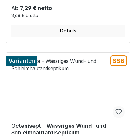
Regulärer Preis:
Ab
7,29 € netto
8,68 € brutto
Details
SSB
Varianten
Octenisept - Wässriges Wund- und
Schleimhautantiseptikum