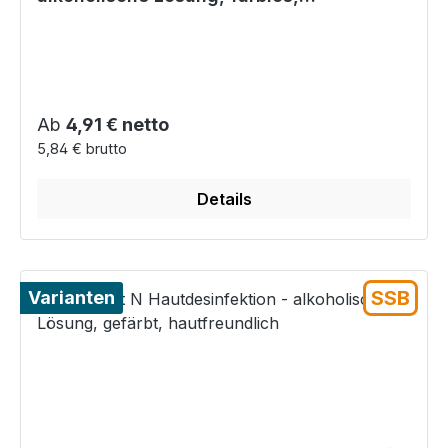
schnellwirkend, antiallergen
Regulärer Preis:
Ab
4,91 € netto
5,84 € brutto
Details
SSB
Varianten