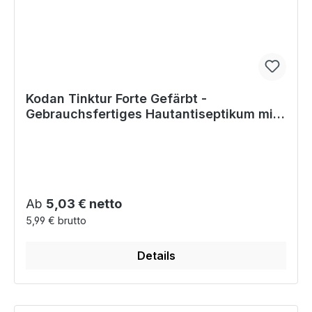
Kodan Tinktur Forte Gefärbt -
Gebrauchsfertiges Hautantiseptikum mit
Langzeitwirkung
Regulärer Preis:
Ab
5,03 € netto
5,99 € brutto
Details