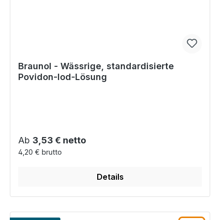
Braunol - Wässrige, standardisierte
Povidon-lod-Lösung
Regulärer Preis:
Ab
3,53 € netto
4,20 € brutto
Details