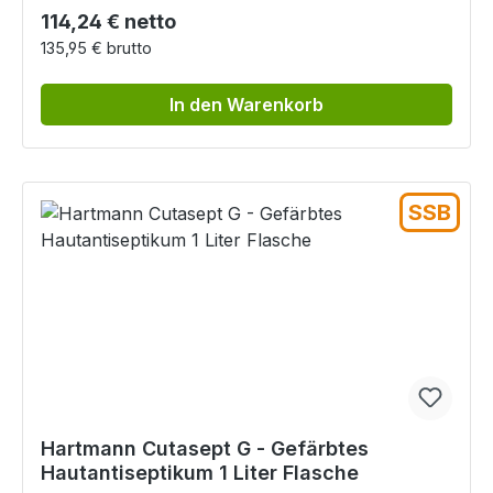
Regulärer Preis:
114,24 € netto
135,95 € brutto
In den Warenkorb
SSB
Hartmann Cutasept G - Gefärbtes
Hautantiseptikum 1 Liter Flasche