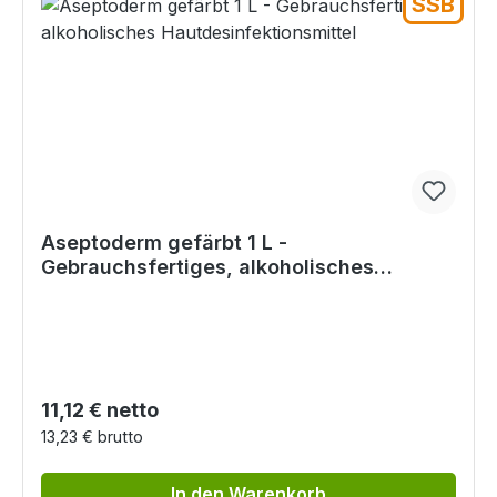
SSB
Aseptoderm gefärbt 1 L -
Gebrauchsfertiges, alkoholisches
Hautdesinfektionsmittel
Regulärer Preis:
11,12 € netto
13,23 € brutto
In den Warenkorb