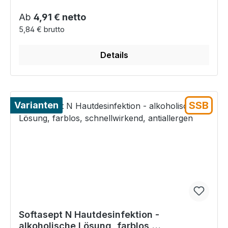
Regulärer Preis:
Ab
4,91 € netto
5,84 € brutto
Details
SSB
Varianten
Softasept N Hautdesinfektion -
alkoholische Lösung, farblos,