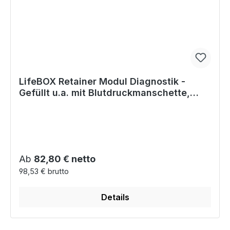
LifeBOX Retainer Modul Diagnostik -
Gefüllt u.a. mit Blutdruckmanschette,
Stethoskop
Regulärer Preis:
Ab
82,80 € netto
98,53 € brutto
Details