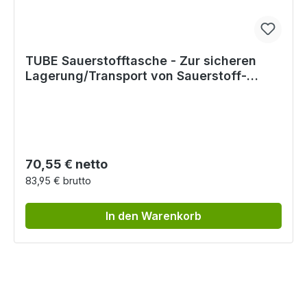
TUBE Sauerstofftasche - Zur sicheren
Lagerung/Transport von Sauerstoff-
Flaschen bis 5 l
Regulärer Preis:
70,55 € netto
83,95 € brutto
In den Warenkorb