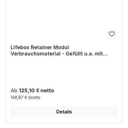
Lifebox Retainer Modul
Verbrauchsmaterial - Gefüllt u.a. mit
Handschuhen, Einmalspritzen
Regulärer Preis:
Ab
125,10 € netto
148,87 € brutto
Details