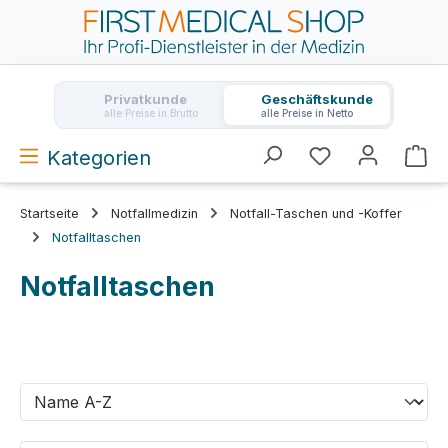
Zum Hauptinhalt springen
Privatkunde
Geschäftskunde
alle Preise in Brutto
alle Preise in Netto
Kategorien
Wa
Startseite
Notfallmedizin
Notfall-Taschen und -Koffer
Notfalltaschen
Notfalltaschen