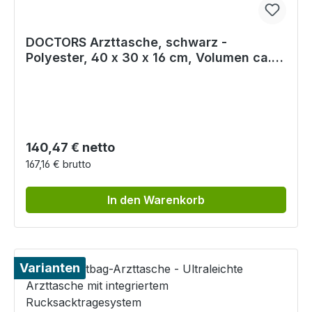
DOCTORS Arzttasche, schwarz -
Polyester, 40 x 30 x 16 cm, Volumen ca.
18,5 Liter
Regulärer Preis:
140,47 € netto
167,16 € brutto
In den Warenkorb
Varianten