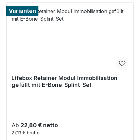
Varianten
Lifebox Retainer Modul Immobilisation
gefüllt mit E-Bone-Splint-Set
Regulärer Preis:
Ab
22,80 € netto
27,13 € brutto