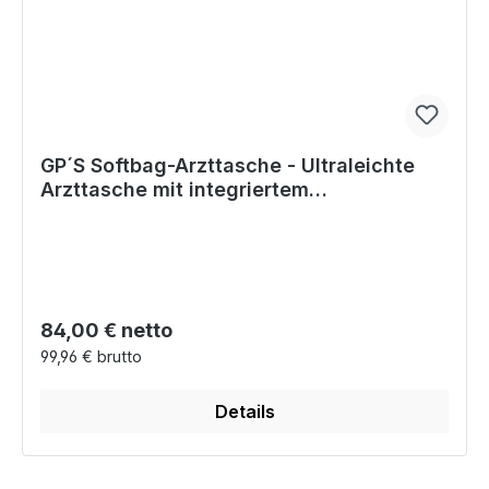
GP´S Softbag-Arzttasche - Ultraleichte
Arzttasche mit integriertem
Rucksacktragesystem
Regulärer Preis:
84,00 € netto
99,96 € brutto
Details