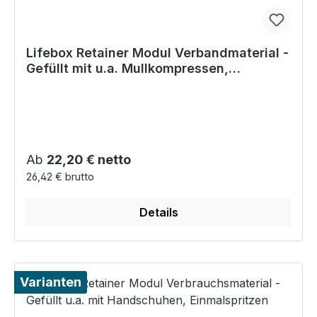
Lifebox Retainer Modul Verbandmaterial -
Gefüllt mit u.a. Mullkompressen,
Verbandpäckchen
Regulärer Preis:
Ab
22,20 € netto
26,42 € brutto
Details
Varianten