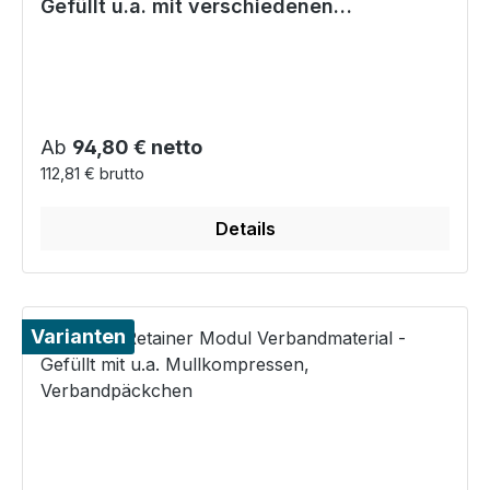
Gefüllt u.a. mit verschiedenen
Endotrachealtuben
Regulärer Preis:
Ab
94,80 € netto
112,81 € brutto
Details
Varianten