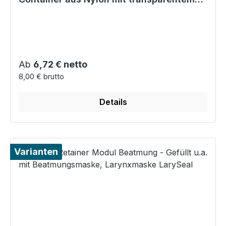
Sichtfeld
Regulärer Preis:
Ab
6,72 € netto
8,00 € brutto
Details
Varianten