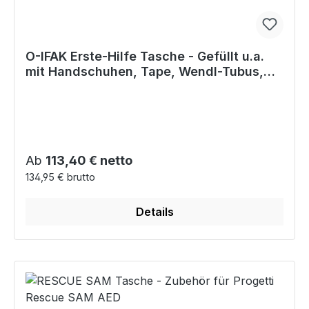
O-IFAK Erste-Hilfe Tasche - Gefüllt u.a.
mit Handschuhen, Tape, Wendl-Tubus,
usw.
Regulärer Preis:
Ab
113,40 € netto
134,95 € brutto
Details