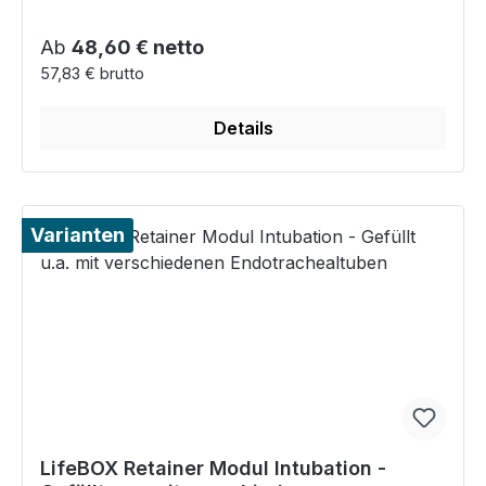
Regulärer Preis:
Ab
48,60 € netto
57,83 € brutto
Details
Varianten
LifeBOX Retainer Modul Intubation -