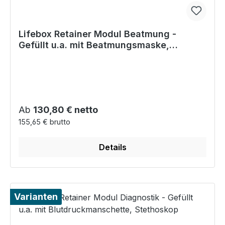
Lifebox Retainer Modul Beatmung -
Gefüllt u.a. mit Beatmungsmaske,
Larynxmaske LarySeal
Regulärer Preis:
Ab
130,80 € netto
155,65 € brutto
Details
Varianten