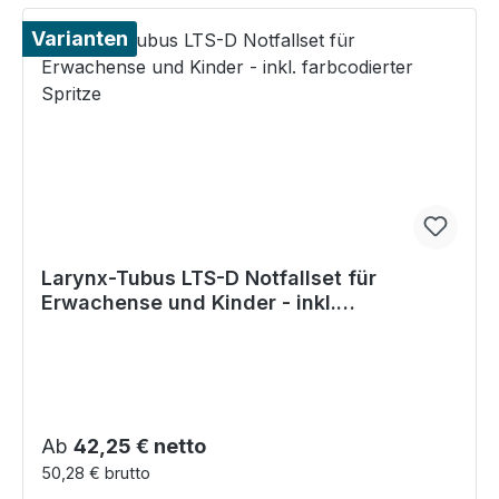
Varianten
Larynx-Tubus LTS-D Notfallset für
Erwachense und Kinder - inkl.
farbcodierter Spritze
Regulärer Preis:
Ab
42,25 € netto
50,28 € brutto