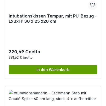
Intubationskissen Tempur, mit PU-Bezug -
LxBxH: 30 x 25 x20 cm
Regulärer Preis:
320,69 € netto
381,62 € brutto
In den Warenkorb