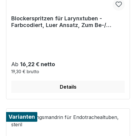
Blockerspritzen für Larynxtuben -
Farbcodiert, Luer Ansatz, Zum Be-/
Entlüften der Cuffs
Regulärer Preis:
Ab
16,22 € netto
19,30 € brutto
Details
Varianten