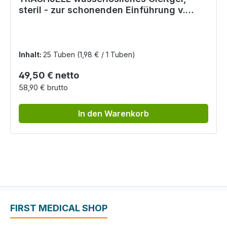
steril - zur schonenden Einführung v.
Trachealkanülen
Inhalt:
25 Tuben
(1,98 € / 1 Tuben)
Regulärer Preis:
49,50 € netto
58,90 € brutto
In den Warenkorb
FIRST MEDICAL SHOP