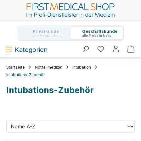
Zum Hauptinhalt springen
Privatkunde
Geschäftskunde
alle Preise in Brutto
alle Preise in Netto
Kategorien
Wa
Startseite
Notfallmedizin
Intubation
Intubations-Zubehör
Intubations-Zubehör