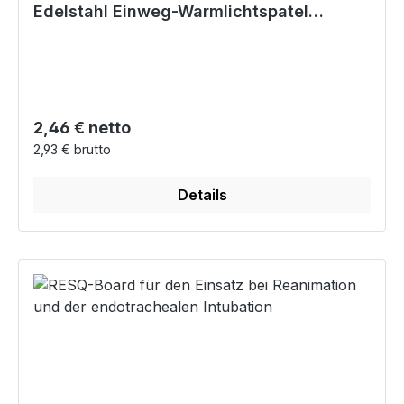
Edelstahl Einweg-Warmlichtspatel
Macintosh/Miller
Regulärer Preis:
2,46 € netto
2,93 € brutto
Details