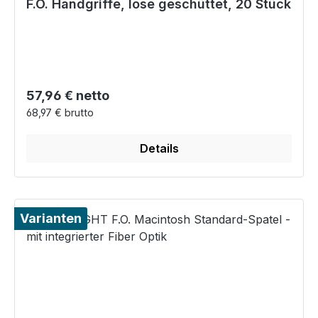
F.O. Handgriffe, lose geschüttet, 20 Stück
Regulärer Preis:
57,96 € netto
68,97 € brutto
Details
Varianten