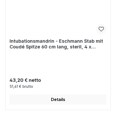
Intubationsmandrin - Eschmann Stab mit
Coudé Spitze 60 cm lang, steril, 4 x
aufbereitbar
Regulärer Preis:
43,20 € netto
51,41 € brutto
Details