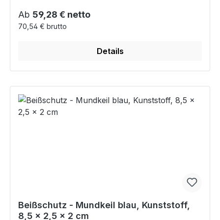
Regulärer Preis:
Ab
59,28 € netto
70,54 € brutto
Details
Beißschutz - Mundkeil blau, Kunststoff,
8,5 × 2,5 × 2 cm