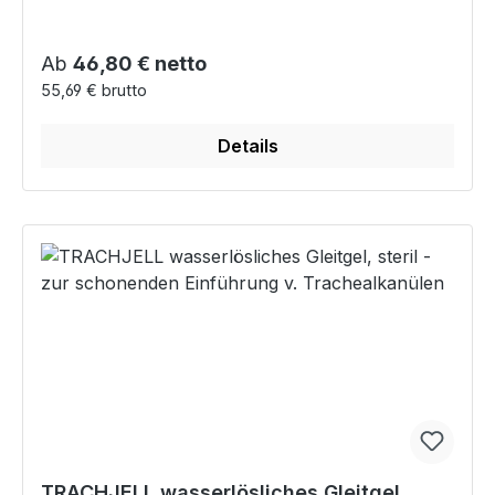
Regulärer Preis:
Ab
46,80 € netto
55,69 € brutto
Details
TRACHJELL wasserlösliches Gleitgel,