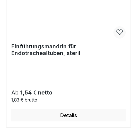
Einführungsmandrin für
Endotrachealtuben, steril
Regulärer Preis:
Ab
1,54 € netto
1,83 € brutto
Details