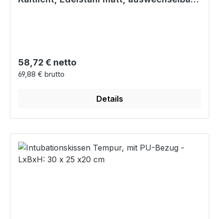
Lichtleiter
Regulärer Preis:
58,72 € netto
69,88 € brutto
Details