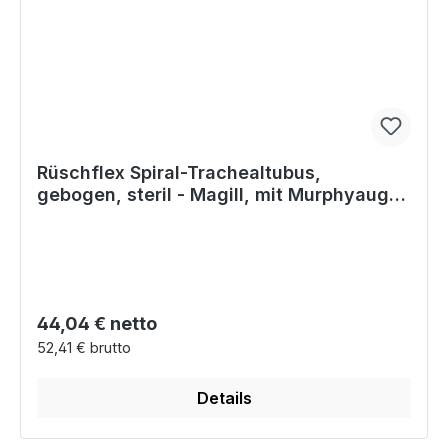
Rüschflex Spiral-Trachealtubus,
gebogen, steril - Magill, mit Murphyauge,
aus PVC m. Cuff
Regulärer Preis:
44,04 € netto
52,41 € brutto
Details