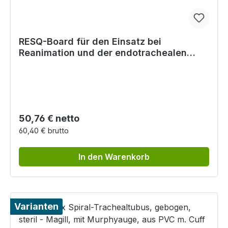
RESQ-Board für den Einsatz bei
Reanimation und der endotrachealen
Intubation
Regulärer Preis:
50,76 € netto
60,40 € brutto
In den Warenkorb
Varianten