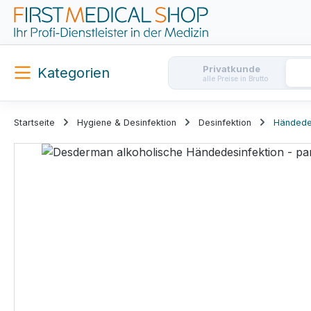
m Hauptinhalt springen
Zur Suche springen
Zur Hauptnavigation springen
Privatkunde
Kategorien
alle Preise in Brutto
Startseite
Hygiene & Desinfektion
Desinfektion
Händede
Bildergalerie überspringen