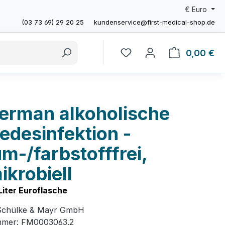
€
Euro
(03 73 69) 29 20 25
kundenservice@first-medical-shop.de
0,00 €
Wa
erman alkoholische
edesinfektion -
m-/farbstofffrei,
ikrobiell
 Liter Euroflasche
Schülke & Mayr GmbH
mmer:
FM0003063.2