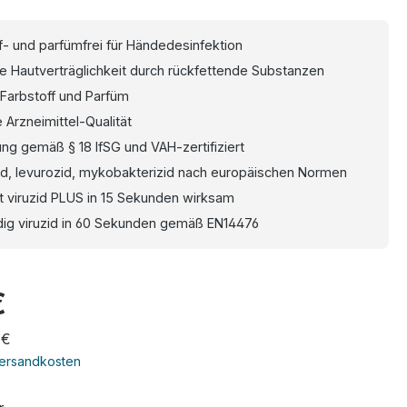
f- und parfümfrei für Händedesinfektion
e Hautverträglichkeit durch rückfettende Substanzen
 Farbstoff und Parfüm
 Arzneimittel-Qualität
ung gemäß § 18 IfSG und VAH-zertifiziert
id, levurozid, mykobakterizid nach europäischen Normen
 viruzid PLUS in 15 Sekunden wirksam
dig viruzid in 60 Sekunden gemäß EN14476
eis:
€
 €
Versandkosten