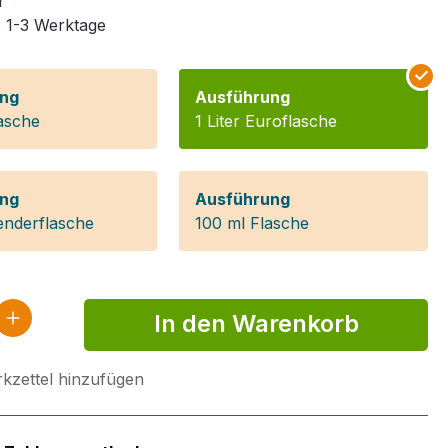
r
: 1-3 Werktage
ng
Ausführung
asche
1 Liter Euroflasche
ng
Ausführung
penderflasche
100 ml Flasche
 Anzahl: Gib den gewünschten Wert ein 
In den Warenkorb
kzettel hinzufügen