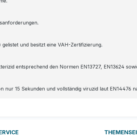
üme.
ätsanforderungen.
gelistet und besitzt eine VAH-Zertifizierung.
bakterizid entsprechend den Normen EN13727, EN13624 sow
 nur 15 Sekunden und vollständig viruzid laut EN14476 na
ERVICE
THEMENSE