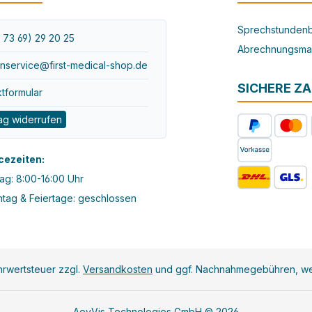
Sprechstundenb
 73 69) 29 20 25
Abrechnungsma
nservice@first-medical-shop.de
SICHERE Z
tformular
ag widerrufen
cezeiten:
ag: 8:00-16:00 Uhr
tag & Feiertage: geschlossen
ehrwertsteuer zzgl.
Versandkosten
und ggf. Nachnahmegebühren, we
AeyVis Technologies GmbH © 2026