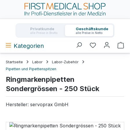
Zum Hauptinhalt springen
Privatkunde
Geschäftskunde
alle Preise in Brutto
alle Preise in Netto
Kategorien
Wa
Startseite
Labor
Labor-Zubehör
Pipetten und Pipettenspitzen
Ringmarkenpipetten
Sondergrössen - 250 Stück
Hersteller:
servoprax GmbH
Bildergalerie überspringen